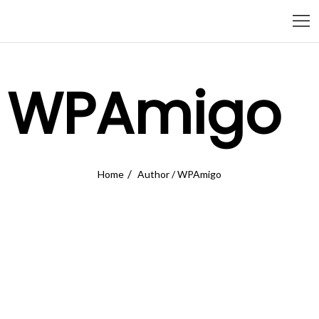
WPAmigo
Home
Author / WPAmigo