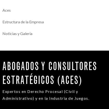
Aces
Estructura de la Empresa
Noticias y Galería
ABOGADOS Y CONSULTORES
ESTRATÉGICOS (ACES)
Expertos en Derecho Procesal (Civil y
Administrativo) y en la Industria de Juegos.