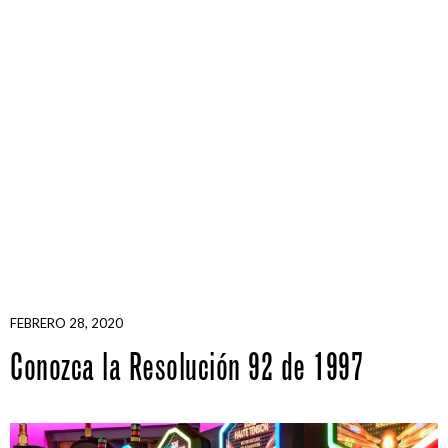
FEBRERO 28, 2020
Conozca la Resolución 92 de 1997